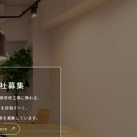
社募集
模改修工事に携わる、
を目指すべく、
様を募集しています。
More